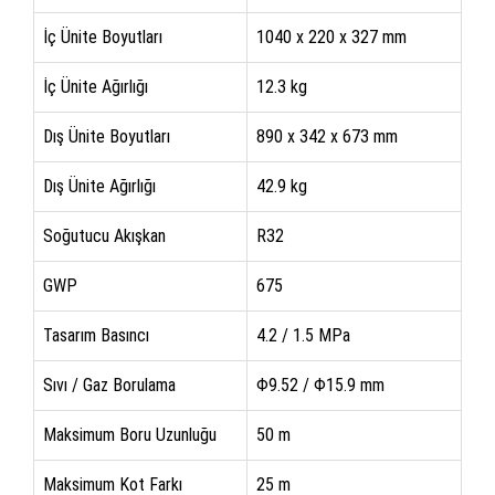
İç Ünite Boyutları
1040 x 220 x 327 mm
İç Ünite Ağırlığı
12.3 kg
Dış Ünite Boyutları
890 x 342 x 673 mm
Dış Ünite Ağırlığı
42.9 kg
Soğutucu Akışkan
R32
GWP
675
Tasarım Basıncı
4.2 / 1.5 MPa
Sıvı / Gaz Borulama
Φ9.52 / Φ15.9 mm
Maksimum Boru Uzunluğu
50 m
Maksimum Kot Farkı
25 m