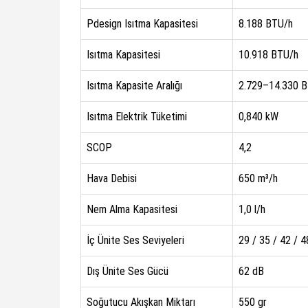
Pdesign Isıtma Kapasitesi
8.188 BTU/h
Isıtma Kapasitesi
10.918 BTU/h
Isıtma Kapasite Aralığı
2.729–14.330 
Isıtma Elektrik Tüketimi
0,840 kW
SCOP
4,2
Hava Debisi
650 m³/h
Nem Alma Kapasitesi
1,0 l/h
İç Ünite Ses Seviyeleri
29 / 35 / 42 / 4
Dış Ünite Ses Gücü
62 dB
Soğutucu Akışkan Miktarı
550 gr