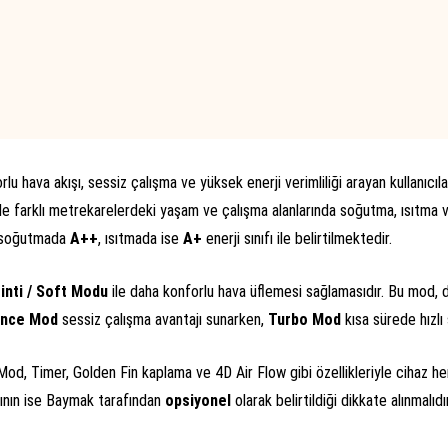
rlu hava akışı, sessiz çalışma ve yüksek enerji verimliliği arayan kullanıcılar
 farklı metrekarelerdeki yaşam ve çalışma alanlarında soğutma, ısıtma 
i; soğutmada
A++
, ısıtmada ise
A+
enerji sınıfı ile belirtilmektedir.
inti / Soft Modu
ile daha konforlu hava üflemesi sağlamasıdır. Bu mod, d
ence Mod
sessiz çalışma avantajı sunarken,
Turbo Mod
kısa sürede hızlı 
od, Timer, Golden Fin kaplama ve 4D Air Flow gibi özellikleriyle cihaz h
mının ise Baymak tarafından
opsiyonel
olarak belirtildiği dikkate alınmalıdır