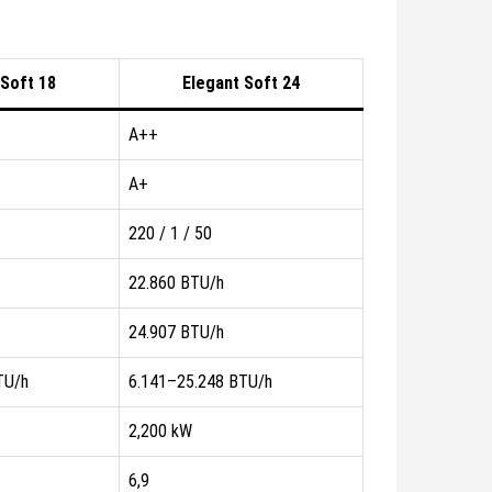
 Soft 18
Elegant Soft 24
A++
A+
220 / 1 / 50
22.860 BTU/h
24.907 BTU/h
TU/h
6.141–25.248 BTU/h
2,200 kW
6,9