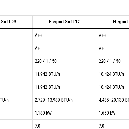
 Soft 09
Elegant Soft 12
Elegant
A++
A++
A+
A+
220 / 1 / 50
220 / 1 / 50
11.942 BTU/h
18.424 BTU/h
11.942 BTU/h
18.424 BTU/h
BTU/h
2.729–13.989 BTU/h
4.435–20.130 B
1,180 kW
1,650 kW
7,0
7,0