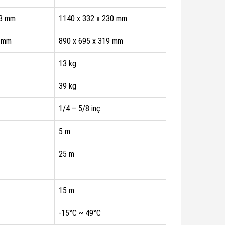
23 mm
1140 x 332 x 230 mm
1 mm
890 x 695 x 319 mm
13 kg
39 kg
1/4 – 5/8 inç
5 m
25 m
15 m
-15°C ~ 49°C