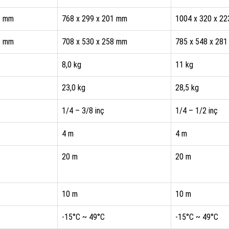
1 mm
768 x 299 x 201 mm
1004 x 320 x 2
8 mm
708 x 530 x 258 mm
785 x 548 x 28
8,0 kg
11 kg
23,0 kg
28,5 kg
1/4 – 3/8 inç
1/4 – 1/2 inç
4 m
4 m
20 m
20 m
10 m
10 m
-15°C ~ 49°C
-15°C ~ 49°C