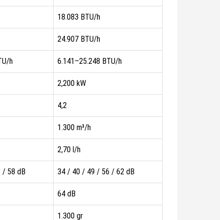
18.083 BTU/h
24.907 BTU/h
TU/h
6.141–25.248 BTU/h
2,200 kW
4,2
1.300 m³/h
2,70 l/h
2 / 58 dB
34 / 40 / 49 / 56 / 62 dB
64 dB
1.300 gr